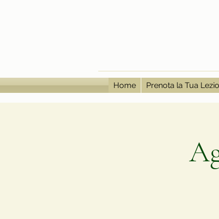
Home
Prenota la Tua Lezi
Ag