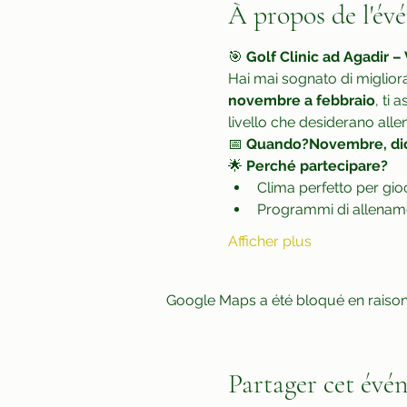
À propos de l'év
🎯 
Golf Clinic ad Agadir – 
Hai mai sognato di migliora
novembre a febbraio
, ti 
livello che desiderano allen
📅 
Quando?Novembre, dic
🌟 
Perché partecipare?
Clima perfetto per gioc
Programmi di allenament
Afficher plus
Google Maps a été bloqué en raison
Partager cet évé