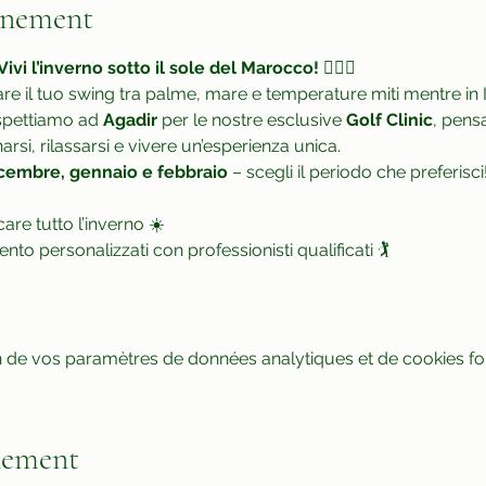
énement
Vivi l’inverno sotto il sole del Marocco!
 🏌️‍♂️🌴
re il tuo swing tra palme, mare e temperature miti mentre in I
aspettiamo ad 
Agadir
 per le nostre esclusive 
Golf Clinic
, pensa
arsi, rilassarsi e vivere un’esperienza unica.
embre, gennaio e febbraio
 – scegli il periodo che preferisci
are tutto l’inverno ☀️
o personalizzati con professionisti qualificati 🏌️
 de vos paramètres de données analytiques et de cookies fon
nement