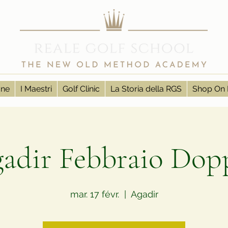
one
I Maestri
Golf Clinic
La Storia della RGS
Shop On 
adir Febbraio Dop
mar. 17 févr.
  |  
Agadir