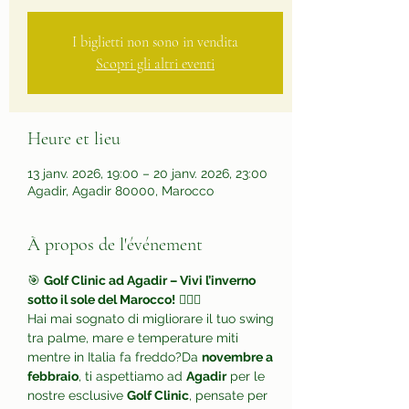
I biglietti non sono in vendita
Scopri gli altri eventi
Heure et lieu
13 janv. 2026, 19:00 – 20 janv. 2026, 23:00
Agadir, Agadir 80000, Marocco
À propos de l'événement
🎯 
Golf Clinic ad Agadir – Vivi l’inverno 
sotto il sole del Marocco!
 🏌️‍♂️🌴
Hai mai sognato di migliorare il tuo swing 
tra palme, mare e temperature miti 
mentre in Italia fa freddo?Da 
novembre a 
febbraio
, ti aspettiamo ad 
Agadir
 per le 
nostre esclusive 
Golf Clinic
, pensate per 