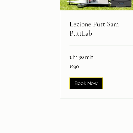
Lezione Putt Sam
PuttLab
1 hr 30 min
90
€90
euros
Book Now