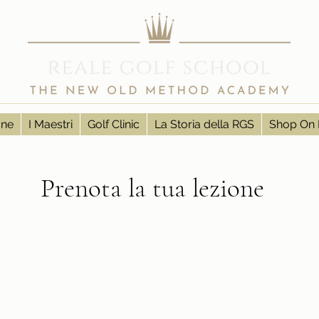
one
I Maestri
Golf Clinic
La Storia della RGS
Shop On 
Prenota la tua lezione