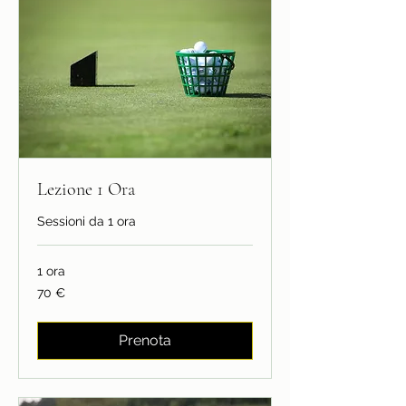
Lezione 1 Ora
Sessioni da 1 ora
1 ora
70
70 €
euro
Prenota