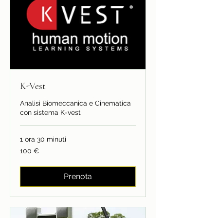
K-Vest
Analisi Biomeccanica e Cinematica
con sistema K-vest
1 ora 30 minuti
100
100 €
euro
Prenota