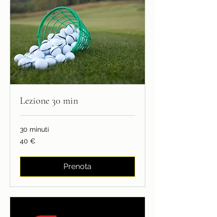
Lezione 30 min
30 minuti
40
40 €
euro
Prenota