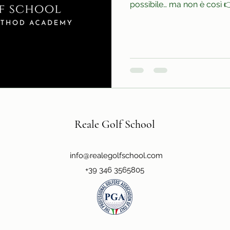
possibile… ma non è così 👉 La chiave è praticare con
un obiettivo preciso : 🎯 S
allenare (es. approcci, dri
a capire la sensazione corr
pause tra un colpo e l’altr
📈 Meglio 30 colpi consapev
✅ Risultato: la tua pratic
Reale Golf School
info@realegolfschool.com
+39 346 3565805