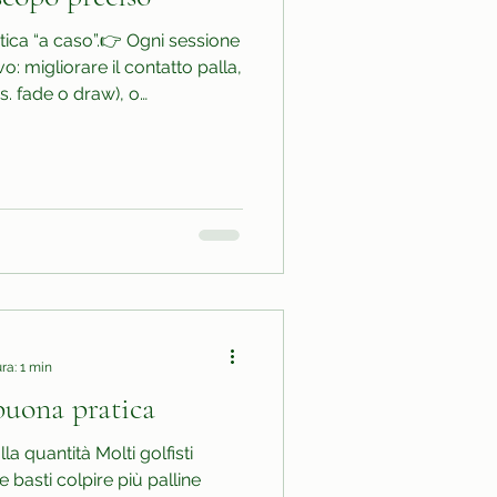
ica “a caso”.👉 Ogni sessione
: migliorare il contatto palla,
es. fade o draw), o
del gioco (approcci, putt,
sprecare tempo e accelera i
ra: 1 min
buona pratica
la quantità Molti golfisti
 basti colpire più palline