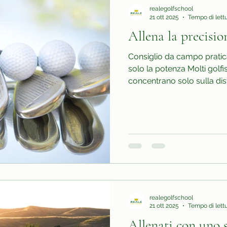
realegolfschool
21 ott 2025
Tempo di lettu
Allena la precisio
Consiglio da campo pratica
solo la potenza Molti golfi
concentrano solo sulla dis
in campo la fa la precisione 🎯 👉 Ecco un eserci
semplice ed efficace: Scegli 
un’area generica, ma un pu
ferro medio e cerca di colp
target. Segna mentalmente
atterrano le palline. L’obiet
realegolfschool
21 ott 2025
Tempo di lettu
Allenati con uno 