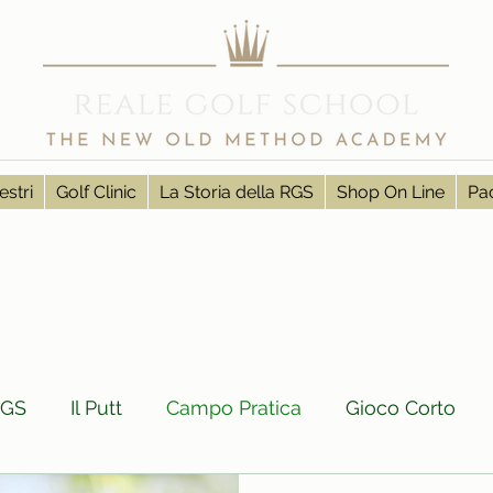
estri
Golf Clinic
La Storia della RGS
Shop On Line
Pac
RGS
Il Putt
Campo Pratica
Gioco Corto