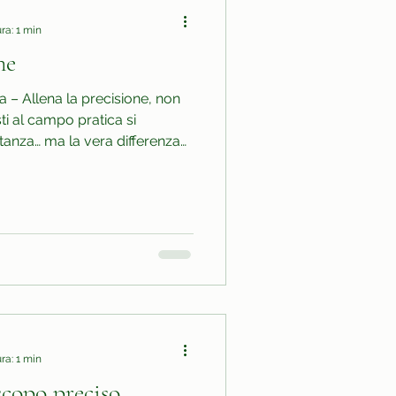
ra: 1 min
ne
 – Allena la precisione, non
sti al campo pratica si
tanza… ma la vera differenza
zio
un bersaglio preciso (non
nto ben definito). Usa un
ire 10 palline verso lo stesso
 o con un cerchietto dove
tivo non è la dista
ra: 1 min
scopo preciso