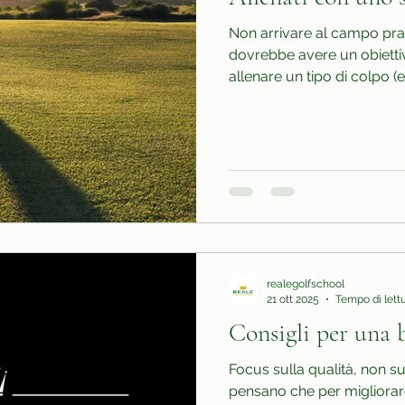
Non arrivare al campo prat
dovrebbe avere un obiettivo
allenare un tipo di colpo (
concentrarsi su una parte 
drive). ✅ Questo evita di 
progressi.
realegolfschool
21 ott 2025
Tempo di lettu
Consigli per una 
Focus sulla qualità, non sul
pensano che per migliorare